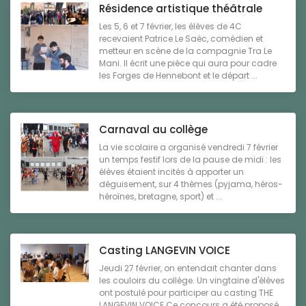
Résidence artistique théâtrale
Les 5, 6 et 7 février, les élèves de 4C
recevaient Patrice Le Saëc, comédien et
metteur en scène de la compagnie Tra Le
Mani. Il écrit une pièce qui aura pour cadre
les Forges de Hennebont et le départ ...
Carnaval au collège
La vie scolaire a organisé vendredi 7 février
un temps festif lors de la pause de midi : les
élèves étaient incités à apporter un
déguisement, sur 4 thèmes (pyjama, héros-
héroïnes, bretagne, sport) et ...
Casting LANGEVIN VOICE
Jeudi 27 février, on entendait chanter dans
les couloirs du collège. Un vingtaine d'élèves
ont postulé pour participer au casting THE
LANGEVIN VOICE.Ce concours a été proposé