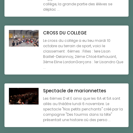
collège, la grande partie des élèves se
déplac ...
CROSS DU COLLEGE
Le cross du collège a eu lieu mardi 10
octobre au terrain de sport, voici le
classement : 6èmes : Filles : 1ere Lison
Baillet-Delannoy, 2ème Chloé Kerhouant,
3ème Eline LordonGarçons : 1er Lisandro Que
...
Spectacle de marionnettes
Les 6èmes D et E ainsi que les 6A et 5A sont
allés au théâtre lundi 6 novembre. Le
spectacle "Nos petits penchants" créé par la
compagnie "Des fourmis dans la tête"
présentait une histoire où des perso ...