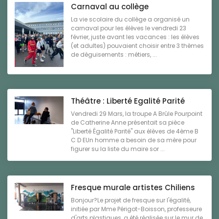
Carnaval au collège
La vie scolaire du collège a organisé un
carnaval pour les élèves le vendredi 23
février, juste avant les vacances : les élèves
(et adultes) pouvaient choisir entre 3 thèmes
de déguisements : métiers, ...
Théâtre : Liberté Egalité Parité
Vendredi 29 Mars, la troupe A Brûle Pourpoint
de Catherine Anne présentait sa pièce
"Liberté Égalité Parité" aux élèves de 4ème B
C D EUn homme a besoin de sa mère pour
figurer su la liste du maire sor ...
Fresque murale artistes Chiliens
Bonjour?Le projet de fresque sur l'égalité,
initiée par Mme Périgot-Boisson, professeure
d'arts plastiques, a été réalisée sur le mur de