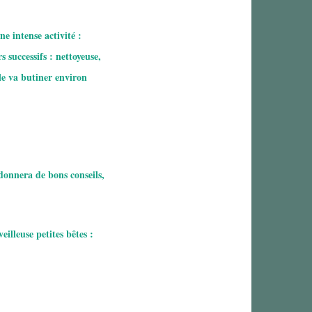
ne intense activité :
s successifs : nettoyeuse,
lle va butiner environ
 donnera de bons conseils,
illeuse petites bêtes :