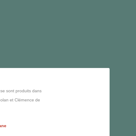
 se sont produits dans
ry Nolan et Clémence de
uane