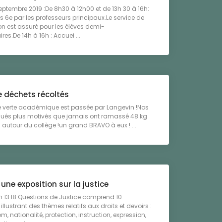
eptembre 2019 :De 8h30 à 12h00 et de 13h 30 à 16h:
s 6e par les professeurs principaux.Le service de
on est assuré pour les élèves demi-
es.De 14h à 16h : Accuei ...
e déchets récoltés
 verte académique est passée par Langevin !Nos
ués plus motivés que jamais ont ramassé 48 kg
s autour du collège !un grand BRAVO à eux ! ...
une exposition sur la justice
on 13·18 Questions de Justice comprend 10
llustrant des thèmes relatifs aux droits et devoirs :
nom, nationalité, protection, instruction, expression,