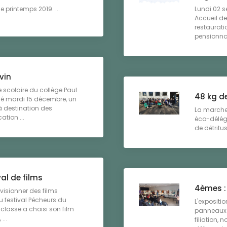
printemps 2019. ...
Lundi 02 s
Accueil de
restaurati
pensionnair
vin
 scolaire du collège Paul
48 kg d
sé mardi 15 décembre, un
à destination des
La marche
ation ...
éco-délég
de détritu
val de films
4èmes : 
 visionner des films
 festival Pêcheurs du
L'expositi
classe a choisi son film
panneaux i
...
filiation, 