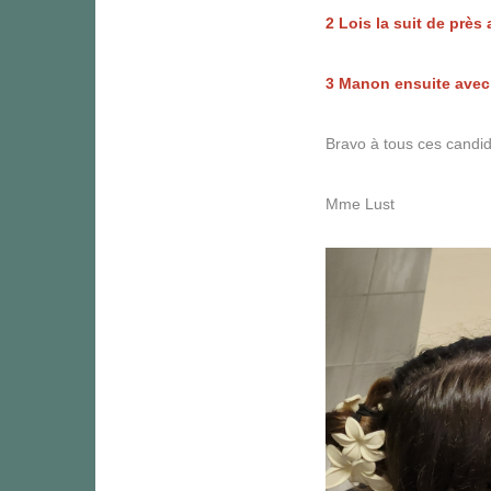
2 Lois la suit de près
3 Manon ensuite avec 
Bravo à tous ces candid
Mme Lust