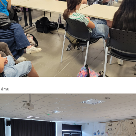
et ému