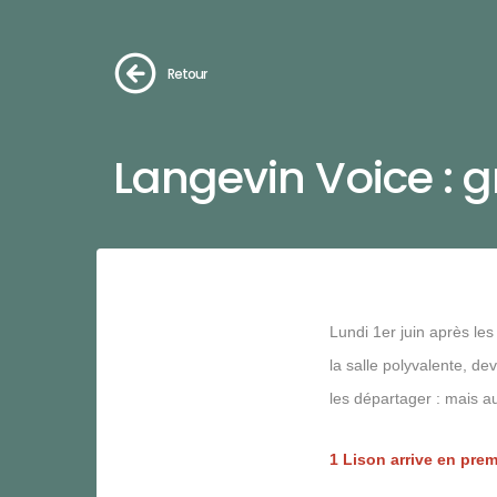
Retour
Langevin Voice : g
Lundi 1er juin après les
la salle polyvalente, dev
les départager : mais au 
1 Lison arrive en prem