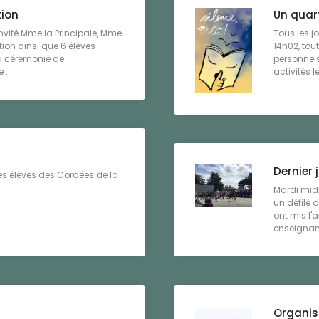
tion
Un quart
invité Mme la Principale, Mme
Tous les j
tion ainsi que 6 élèves
14h02, tout
a cérémonie de
personnels
 ...
activités l
Dernier 
es élèves des Cordées de la
Mardi midi
un défilé d
ont mis l
enseignant
Organisa