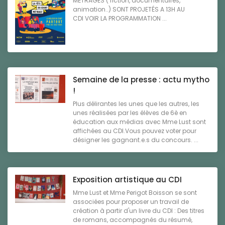
MÉTRAGES ( fiction, documentaires,
animation..) SONT PROJETÉS A 13H AU
CDI VOIR LA PROGRAMMATION ...
Semaine de la presse : actu mytho
!
Plus délirantes les unes que les autres, les
unes réalisées par les élèves de 6è en
éducation aux médias avec Mme Lust sont
affichées au CDI.Vous pouvez voter pour
désigner les gagnant.e.s du concours. ...
Exposition artistique au CDI
Mme Lust et Mme Perigot Boisson se sont
associées pour proposer un travail de
création à partir d'un livre du CDI : Des titres
de romans, accompagnés du résumé,