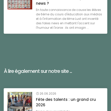
news ?
En toute connaissance de cause les élèves
de 6ème du cours d'éducation aux médias
et à l'information de Mme Lust ont inventé
des fakes news en mettant l'accent sur
l'humour et l'ironie : ils ont imagin ...
À lire également sur notre site ...
26.06.2026
Fête des talents : un grand cru
2026