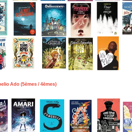
abelio Ado (5èmes / 4èmes)