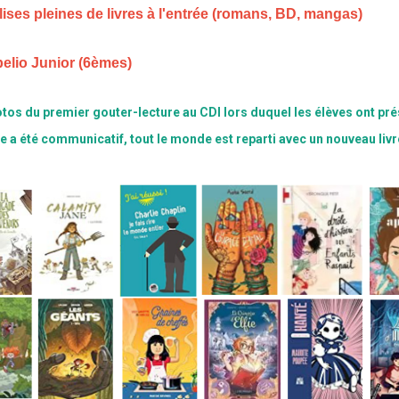
ises pleines de livres à l'entrée (romans, BD, mangas)
belio Junior (6èmes)
otos du premier gouter-lecture au CDI lors duquel les élèves ont pr
a été communicatif, tout le monde est reparti avec un nouveau livre.