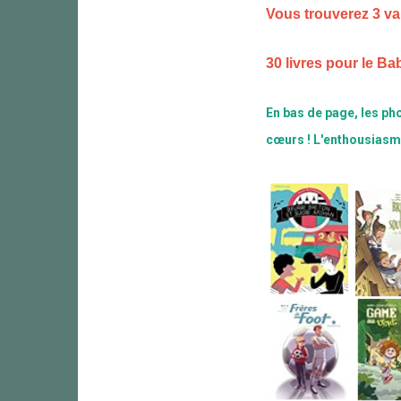
Vous trouverez 3 val
30 livres pour le Ba
En bas de page, les ph
cœurs ! L'enthousiasme 