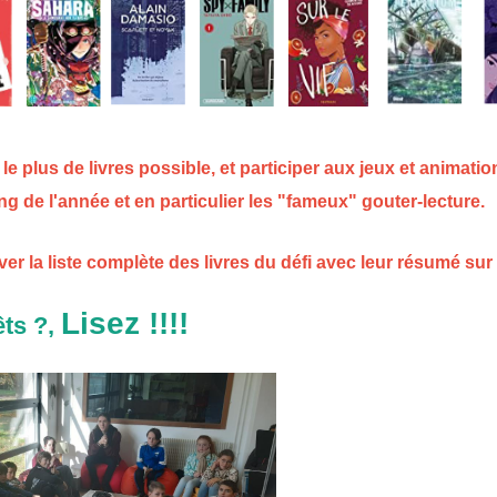
re le plus de livres possible, et participer aux jeux et animati
g de l'année et en particulier les "fameux" gouter-lecture.
r la liste complète des livres du défi avec leur résumé sur
Lisez !!!!
êts ?,