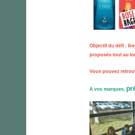
Objectif du défi : li
proposés tout au lon
Vous pouvez retrouve
pr
A vos marques,