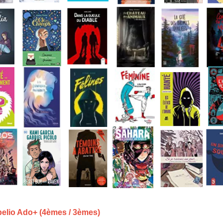
abelio Ado+ (4èmes / 3èmes)