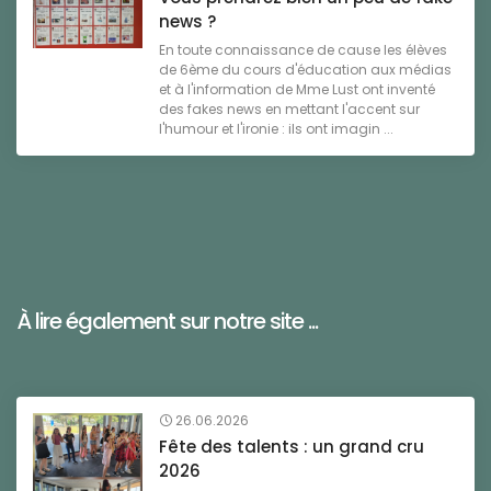
news ?
En toute connaissance de cause les élèves
de 6ème du cours d'éducation aux médias
et à l'information de Mme Lust ont inventé
des fakes news en mettant l'accent sur
l'humour et l'ironie : ils ont imagin ...
À lire également sur notre site ...
26.06.2026
Fête des talents : un grand cru
2026