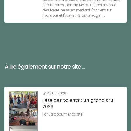
et à l'information de Mme Lust ont inventé
des fakes news en mettant l'accent sur
l'humour et l'ironie : ils ont imagin ...
À lire également sur notre site ...
26.06.2026
Fête des talents : un grand cru
2026
Par
La documentaliste