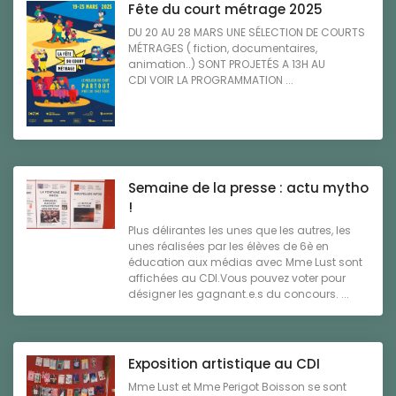
Fête du court métrage 2025
DU 20 AU 28 MARS UNE SÉLECTION DE COURTS
MÉTRAGES ( fiction, documentaires,
animation..) SONT PROJETÉS A 13H AU
CDI VOIR LA PROGRAMMATION ...
Semaine de la presse : actu mytho
!
Plus délirantes les unes que les autres, les
unes réalisées par les élèves de 6è en
éducation aux médias avec Mme Lust sont
affichées au CDI.Vous pouvez voter pour
désigner les gagnant.e.s du concours. ...
Exposition artistique au CDI
Mme Lust et Mme Perigot Boisson se sont