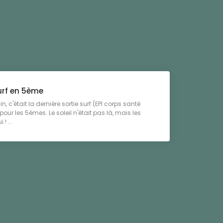
urf en 5ème
in, c'était la dernière sortie surf (EPI corps santé
pour les 5èmes. Le soleil n'était pas là, mais les
! ...