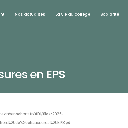
ent
Nos actualités
La vie au collège
Scolarité
sures en EPS
gevinhennebont.fr/ADI/files/2025-
hoix%20de%20chaussures%20EPS.pdf