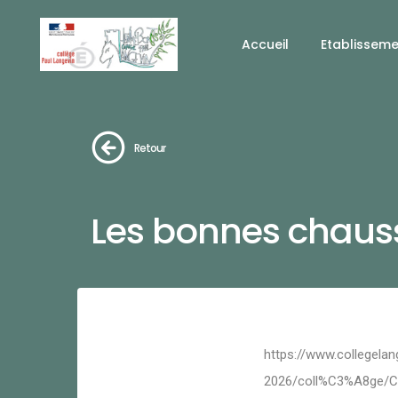
Accueil
Etablissem
Retour
Les bonnes chaus
https://www.collegelan
2026/coll%C3%A8ge/C