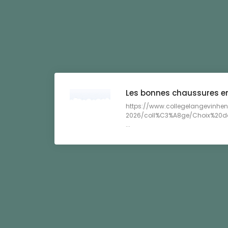
Les bonnes chaussures e
https://www.collegelangevinhenn
2026/coll%C3%A8ge/Choix%20d
...