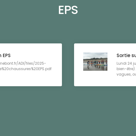
EPS
n EPS
Sortie s
ebont.fr/ADI/files/2025-
Lundi 24 ju
e%20chaussures%20EPS.pdf
bien-être) 
vagues, oui 