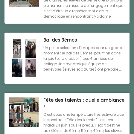
de classe, les élèves de 6ème C et D ont pris
pleinement la mesure de l'engagement que
c'est d'être un.e représentant.e de la
démocratie en rencontrant Madame ...
Bal des 3èmes
Un petite sélection d'images pour un grand
moment : le bal des 3èmes, pour finir dans
la joie (et la classe ! ) ces 4 années de
collège.Une dynamique équipe de
bénévoles (élèves et adultes) ont préparé ...
Fête des talents : quelle ambiance
!
C'est sous une température très estivale que
le spectacle "fête des talents" s'est tenu
mardi 24 juin sous le préau. Il était destiné
aux élèves de 6ème, 5ème, 4ème, les élèves