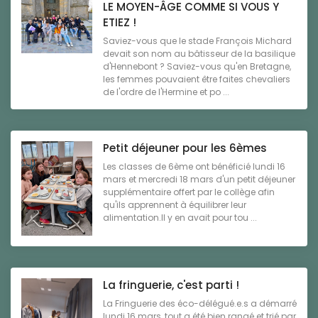
LE MOYEN-ÂGE COMME SI VOUS Y
ETIEZ !
Saviez-vous que le stade François Michard
devait son nom au bâtisseur de la basilique
d'Hennebont ? Saviez-vous qu'en Bretagne,
les femmes pouvaient être faites chevaliers
de l'ordre de l'Hermine et po ...
Petit déjeuner pour les 6èmes
Les classes de 6ème ont bénéficié lundi 16
mars et mercredi 18 mars d'un petit déjeuner
supplémentaire offert par le collège afin
qu'ils apprennent à équilibrer leur
alimentation.Il y en avait pour tou ...
La fringuerie, c'est parti !
La Fringuerie des éco-délégué.e.s a démarré
lundi 16 mars, tout a été bien rangé et trié par