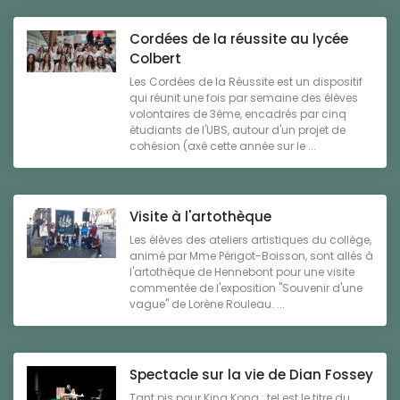
Cordées de la réussite au lycée
Colbert
Les Cordées de la Réussite est un dispositif
qui réunit une fois par semaine des élèves
volontaires de 3ème, encadrés par cinq
étudiants de l'UBS, autour d'un projet de
cohésion (axé cette année sur le ...
Visite à l'artothèque
Les élèves des ateliers artistiques du collège,
animé par Mme Périgot-Boisson, sont allés à
l'artothèque de Hennebont pour une visite
commentée de l'exposition "Souvenir d'une
vague" de Lorène Rouleau. ...
Spectacle sur la vie de Dian Fossey
Tant pis pour King Kong : tel est le titre du