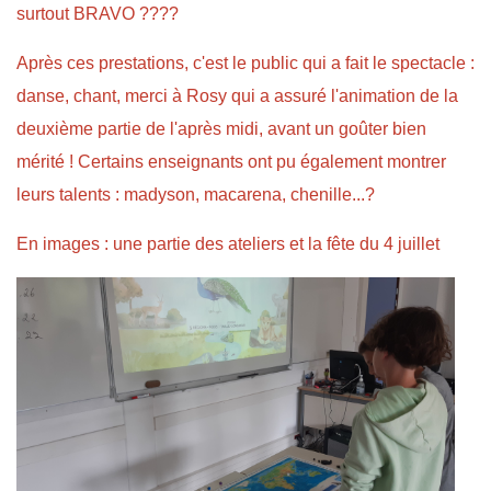
surtout BRAVO ????
Après ces prestations, c'est le public qui a fait le spectacle :
danse, chant, merci à Rosy qui a assuré l'animation de la
deuxième partie de l'après midi, avant un goûter bien
mérité ! Certains enseignants ont pu également montrer
leurs talents : madyson, macarena, chenille...?
En images : une partie des ateliers et la fête du 4 juillet