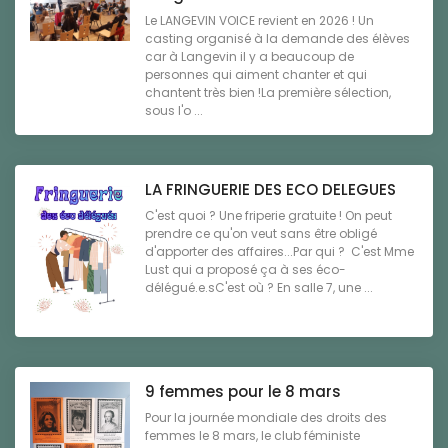
Le LANGEVIN VOICE revient en 2026 ! Un
casting organisé à la demande des élèves
car à Langevin il y a beaucoup de
personnes qui aiment chanter et qui
chantent très bien !La première sélection,
sous l'o ...
LA FRINGUERIE DES ECO DELEGUES
C'est quoi ? Une friperie gratuite ! On peut
prendre ce qu'on veut sans être obligé
d'apporter des affaires...Par qui ? C'est Mme
Lust qui a proposé ça à ses éco-
délégué.e.sC'est où ? En salle 7, une ...
9 femmes pour le 8 mars
Pour la journée mondiale des droits des
femmes le 8 mars, le club féministe