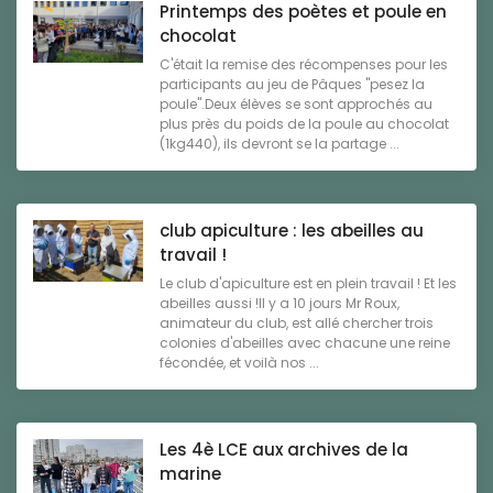
Printemps des poètes et poule en
chocolat
C'était la remise des récompenses pour les
participants au jeu de Pâques "pesez la
poule".Deux élèves se sont approchés au
plus près du poids de la poule au chocolat
(1kg440), ils devront se la partage ...
club apiculture : les abeilles au
travail !
Le club d'apiculture est en plein travail ! Et les
abeilles aussi !Il y a 10 jours Mr Roux,
animateur du club, est allé chercher trois
colonies d'abeilles avec chacune une reine
fécondée, et voilà nos ...
Les 4è LCE aux archives de la
marine