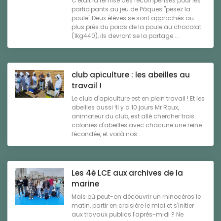
C'était la remise des récompenses pour les
participants au jeu de Pâques "pesez la
poule".Deux élèves se sont approchés au
plus près du poids de la poule au chocolat
(1kg440), ils devront se la partage ...
club apiculture : les abeilles au
travail !
Le club d'apiculture est en plein travail ! Et les
abeilles aussi !Il y a 10 jours Mr Roux,
animateur du club, est allé chercher trois
colonies d'abeilles avec chacune une reine
fécondée, et voilà nos ...
Les 4è LCE aux archives de la
marine
Mais où peut-on découvrir un rhinocéros le
matin, partir en croisière le midi et s'initier
aux travaux publics l'après-midi ? Ne