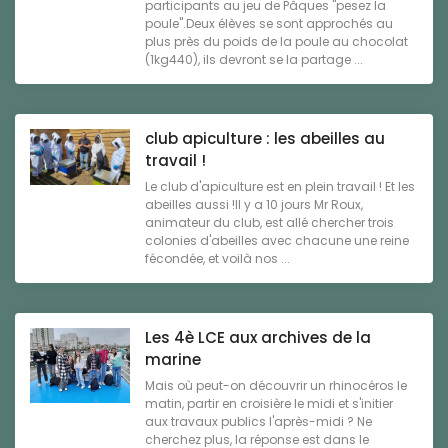
participants au jeu de Pâques "pesez la
poule".Deux élèves se sont approchés au
plus près du poids de la poule au chocolat
(1kg440), ils devront se la partage ...
club apiculture : les abeilles au
travail !
Le club d'apiculture est en plein travail ! Et les
abeilles aussi !Il y a 10 jours Mr Roux,
animateur du club, est allé chercher trois
colonies d'abeilles avec chacune une reine
fécondée, et voilà nos ...
Les 4è LCE aux archives de la
marine
Mais où peut-on découvrir un rhinocéros le
matin, partir en croisière le midi et s'initier
aux travaux publics l'après-midi ? Ne
cherchez plus, la réponse est dans le