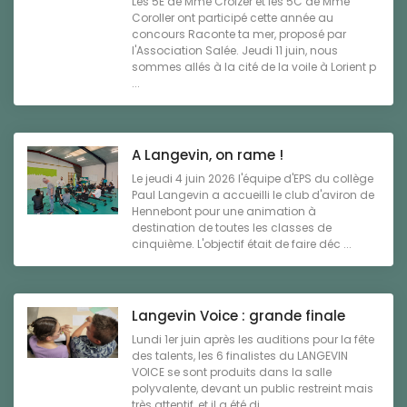
Les 5E de Mme Croizer et les 5C de Mme
Coroller ont participé cette année au
concours Raconte ta mer, proposé par
l'Association Salée. Jeudi 11 juin, nous
sommes allés à la cité de la voile à Lorient p
...
A Langevin, on rame !
Le jeudi 4 juin 2026 l'équipe d'EPS du collège
Paul Langevin a accueilli le club d'aviron de
Hennebont pour une animation à
destination de toutes les classes de
cinquième. L'objectif était de faire déc ...
Langevin Voice : grande finale
Lundi 1er juin après les auditions pour la fête
des talents, les 6 finalistes du LANGEVIN
VOICE se sont produits dans la salle
polyvalente, devant un public restreint mais
très attentif, et il a été di ...