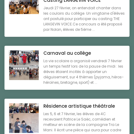
Casting LANGEVIN VOICE
Jeudi 27 février, on entendait chanter dans
les couloirs du collège. Un vingtaine d'élèves
ont postulé pour participer au casting THE
LANGEVIN VOICE.Ce concours a été proposé
par Nolan, élèves de 5ème ...
Carnaval au collège
La vie scolaire a organisé vendredi 7 février
un temps festif lors de la pause de midi : les
élèves étaient incités à apporter un
déguisement, sur 4 thèmes (pyjama, héros-
héroïnes, bretagne, sport) et ...
Résidence artistique théâtrale
Les 5, 6 et 7 février, les élèves de 4C
recevaient Patrice Le Saëc, comédien et
metteur en scène de la compagnie Tra Le
Mani. Il écrit une pièce qui aura pour cadre