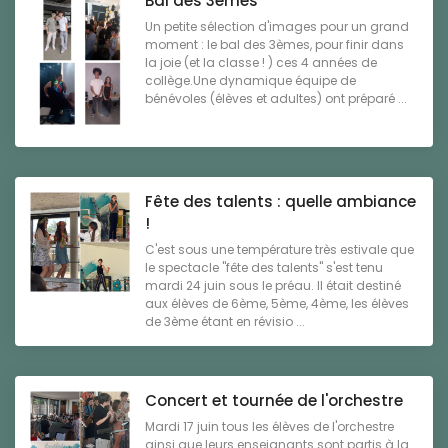
Bal des 3èmes
Un petite sélection d'images pour un grand
moment : le bal des 3èmes, pour finir dans
la joie (et la classe ! ) ces 4 années de
collège.Une dynamique équipe de
bénévoles (élèves et adultes) ont préparé ...
Fête des talents : quelle ambiance
!
C'est sous une température très estivale que
le spectacle "fête des talents" s'est tenu
mardi 24 juin sous le préau. Il était destiné
aux élèves de 6ème, 5ème, 4ème, les élèves
de 3ème étant en révisio ...
Concert et tournée de l'orchestre
Mardi 17 juin tous les élèves de l'orchestre
ainsi que leurs enseignants sont partis à la