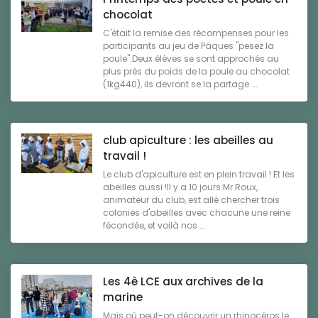
chocolat
C'était la remise des récompenses pour les
participants au jeu de Pâques "pesez la
poule".Deux élèves se sont approchés au
plus près du poids de la poule au chocolat
(1kg440), ils devront se la partage ...
club apiculture : les abeilles au
travail !
Le club d'apiculture est en plein travail ! Et les
abeilles aussi !Il y a 10 jours Mr Roux,
animateur du club, est allé chercher trois
colonies d'abeilles avec chacune une reine
fécondée, et voilà nos ...
Les 4è LCE aux archives de la
marine
Mais où peut-on découvrir un rhinocéros le