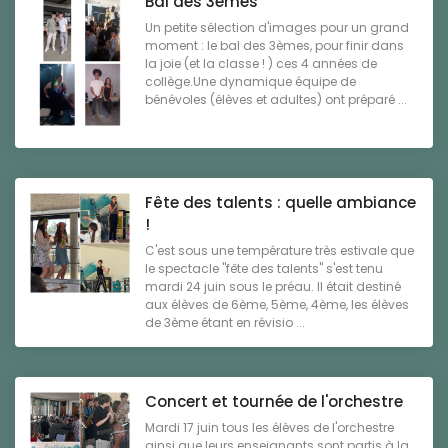
Bal des 3èmes
Un petite sélection d'images pour un grand
moment : le bal des 3èmes, pour finir dans
la joie (et la classe ! ) ces 4 années de
collège.Une dynamique équipe de
bénévoles (élèves et adultes) ont préparé ...
Fête des talents : quelle ambiance
!
C'est sous une température très estivale que
le spectacle "fête des talents" s'est tenu
mardi 24 juin sous le préau. Il était destiné
aux élèves de 6ème, 5ème, 4ème, les élèves
de 3ème étant en révisio ...
Concert et tournée de l'orchestre
Mardi 17 juin tous les élèves de l'orchestre
ainsi que leurs enseignants sont partis à la