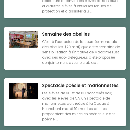
apiculture a convié des élèves de son club
et d'autres élèves à enfiler les tenues de
protection et à assister à u ...
Semaine des abeilles
C'est à l'occasion de la Journée mondiale
des abeilles (20 mai) que cette semaine de
sensibilisation à l'initiative de Madame Lust
avec ses éco-délégué.e.s a été proposée
conjointement avec le club ap ...
Spectacle poésie et marionnettes
Les élèves de 6B et de 6C sont allés voir,
avec les élèves de 5A, un spectacle de
marionnettes au théâtre à la Coque à
Hennebont mardi 19 mai. Les artistes
proposaient des mises en scènes sur des
poème ...