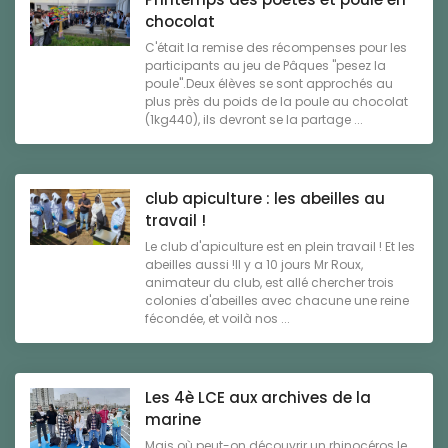
chocolat
C'était la remise des récompenses pour les
participants au jeu de Pâques "pesez la
poule".Deux élèves se sont approchés au
plus près du poids de la poule au chocolat
(1kg440), ils devront se la partage ...
club apiculture : les abeilles au
travail !
Le club d'apiculture est en plein travail ! Et les
abeilles aussi !Il y a 10 jours Mr Roux,
animateur du club, est allé chercher trois
colonies d'abeilles avec chacune une reine
fécondée, et voilà nos ...
Les 4è LCE aux archives de la
marine
Mais où peut-on découvrir un rhinocéros le