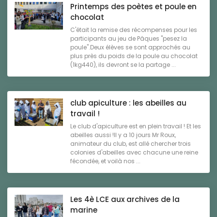
Printemps des poètes et poule en
chocolat
C'était la remise des récompenses pour les
participants au jeu de Pâques "pesez la
poule".Deux élèves se sont approchés au
plus près du poids de la poule au chocolat
(1kg440), ils devront se la partage ...
club apiculture : les abeilles au
travail !
Le club d'apiculture est en plein travail ! Et les
abeilles aussi !Il y a 10 jours Mr Roux,
animateur du club, est allé chercher trois
colonies d'abeilles avec chacune une reine
fécondée, et voilà nos ...
Les 4è LCE aux archives de la
marine