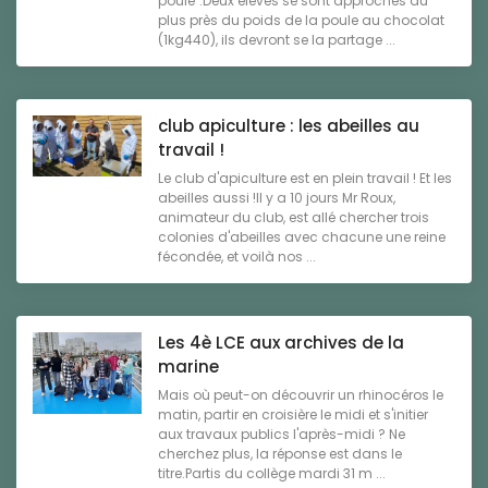
poule".Deux élèves se sont approchés au
plus près du poids de la poule au chocolat
(1kg440), ils devront se la partage ...
club apiculture : les abeilles au
travail !
Le club d'apiculture est en plein travail ! Et les
abeilles aussi !Il y a 10 jours Mr Roux,
animateur du club, est allé chercher trois
colonies d'abeilles avec chacune une reine
fécondée, et voilà nos ...
Les 4è LCE aux archives de la
marine
Mais où peut-on découvrir un rhinocéros le
matin, partir en croisière le midi et s'initier
aux travaux publics l'après-midi ? Ne
cherchez plus, la réponse est dans le
titre.Partis du collège mardi 31 m ...