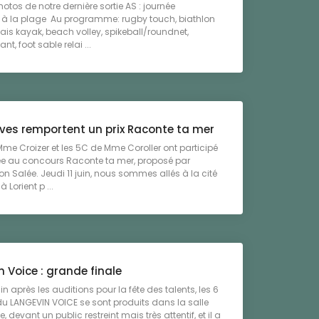
hotos de notre dernière sortie AS : journée
e à la plage Au programme: rugby touch, biathlon
lais kayak, beach volley, spikeball/roundnet,
t, foot sable relai ...
èves remportent un prix Raconte ta mer
Mme Croizer et les 5C de Mme Coroller ont participé
ée au concours Raconte ta mer, proposé par
ion Salée. Jeudi 11 juin, nous sommes allés à la cité
à Lorient p ...
 Voice : grande finale
uin après les auditions pour la fête des talents, les 6
 du LANGEVIN VOICE se sont produits dans la salle
, devant un public restreint mais très attentif, et il a