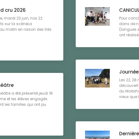
nd cru 2026
CANICUL
e, mardi 23 juin, nos 22
Pour concl
its sur la scèneLa
dans de no
 au matin en raison des très
(langues e
ont réalis
Journée
Les 22, 28
héâtre
découvert 
du Morbih
théâtre a été présenté jeudi 18
vieux que l
5ème et les élèves engagés
nt les familles qui ont pu
Dernière