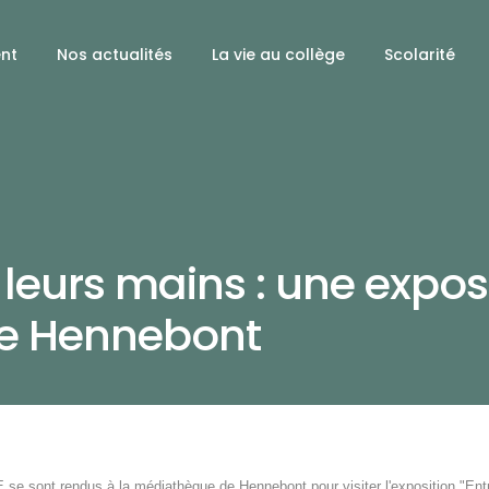
ent
Nos actualités
La vie au collège
Scolarité
 leurs mains : une expos
de Hennebont
E se sont rendus à la médiathèque de Hennebont pour visiter l'exposition "Ent