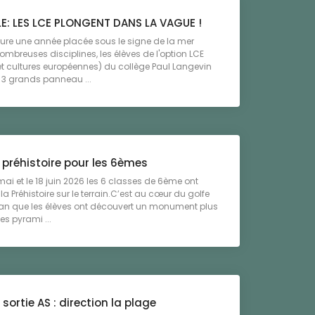
E: LES LCE PLONGENT DANS LA VAGUE !
ure une année placée sous le signe de la mer
mbreuses disciplines, les élèves de l'option LCE
t cultures européennes) du collège Paul Langevin
é 3 grands panneau ...
 préhistoire pour les 6èmes
 mai et le 18 juin 2026 les 6 classes de 6ème ont
la Préhistoire sur le terrain.C’est au cœur du golfe
an que les élèves ont découvert un monument plus
es pyrami ...
 sortie AS : direction la plage