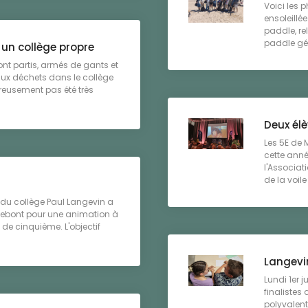
Voici les p
ensoleillé
paddle, re
paddle géan
 un collège propre
ont partis, armés de gants et
aux déchets dans le collège
ureusement pas été très
Deux él
Les 5E de 
cette ann
l'Associat
de la voile 
S du collège Paul Langevin a
nnebont pour une animation à
 de cinquième. L'objectif
Langevin
Lundi 1er j
finalistes
polyvalente