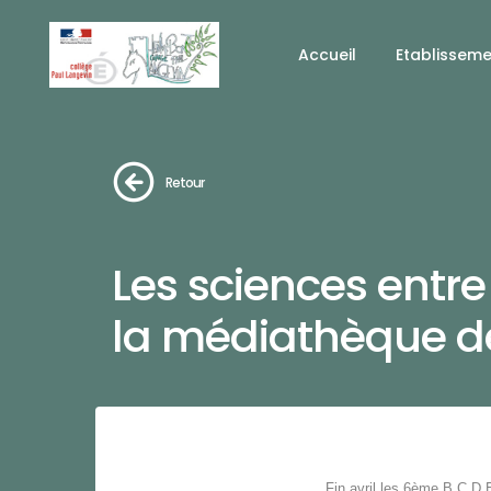
Accueil
Etablissem
Retour
Les sciences entre
la médiathèque 
Fin avril les 6ème B,C,D,