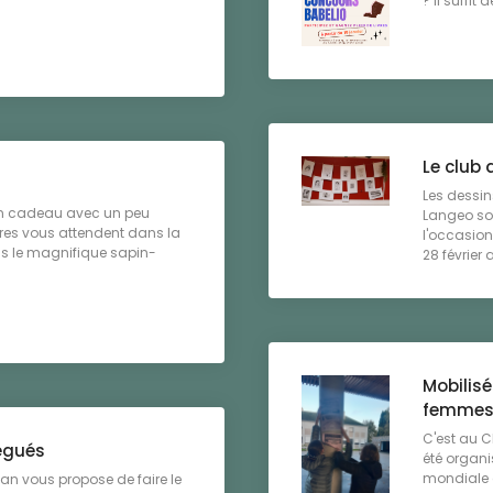
? Il suffit 
Le club 
Les dessin
 un cadeau avec un peu
Langeo son
nres vous attendent dans la
l'occasion
ous le magnifique sapin-
28 février 
Mobilisé
femme
C'est au C
égués
été organi
mondiale c
lan vous propose de faire le