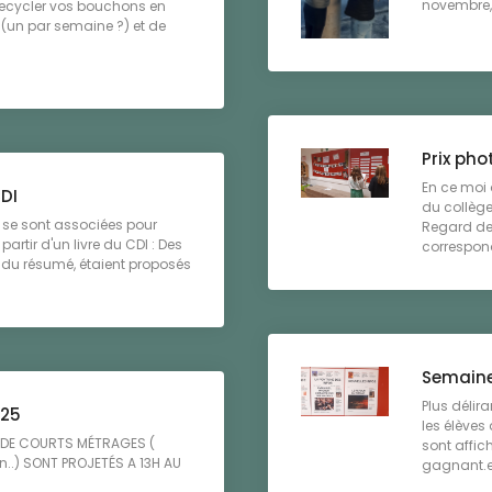
novembre, 
 recycler vos bouchons en
 (un par semaine ?) et de
Prix pho
En ce moi 
CDI
du collège 
 se sont associées pour
Regard des
artir d'un livre du CDI : Des
correspond
du résumé, étaient proposés
Semaine
Plus délira
025
les élève
N DE COURTS MÉTRAGES (
sont affic
n..) SONT PROJETÉS A 13H AU
gagnant.e.