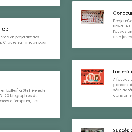
Concour
BonjourCo
travaillé 
 CDI
l’occasion
d'un journ
cinéma en projetant des
. Cliquez sur l'image pour
Les méti
A l'occasio
garçons du
série de t
 en bulles" à Ste Hélène, le
dans un sec
D : 20 biographies de
es à l'emprunt, il est
Succès 