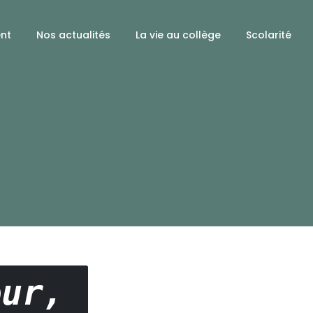
ent
Nos actualités
La vie au collège
Scolarité
our,