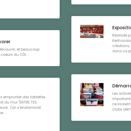
Exposit
Réalisée p
Kerihouais
vorer
créations,
 découvrir, et beaucoup
dans ce pro
coeurs du CDI ...
Démarra
Les activit
 emprunter des tablettes
importante
ast du mur "ENTRE TES
ne lisaien
euve : (on s'endormirait
clubs déma
 ...