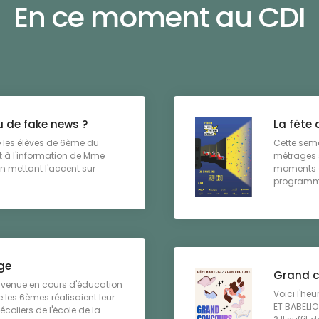
En ce moment au CDI
u de fake news ?
La fête 
 les élèves de 6ème du
Cette sema
 à l'information de Mme
métrages s
n mettant l'accent sur
moments de
...
programme
ège
Grand c
 venue en cours d'éducation
Voici l'he
les 6èmes réalisaient leur
ET BABELI
 écoliers de l'école de la