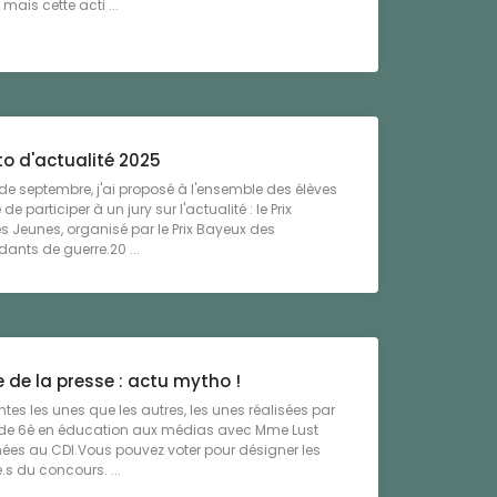
mais cette acti ...
to d'actualité 2025
de septembre, j'ai proposé à l'ensemble des élèves
de participer à un jury sur l'actualité : le Prix
 Jeunes, organisé par le Prix Bayeux des
ants de guerre.20 ...
 de la presse : actu mytho !
ntes les unes que les autres, les unes réalisées par
s de 6è en éducation aux médias avec Mme Lust
hées au CDI.Vous pouvez voter pour désigner les
s du concours. ...