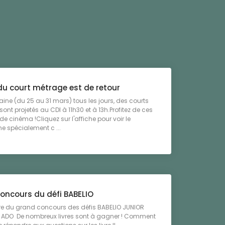
du court métrage est de retour
ine (du 25 au 31 mars) tous les jours, des courts
ont projetés au CDI à 11h30 et à 13h.Profitez de ces
 cinéma !Cliquez sur l'affiche pour voir le
 spécialement c ...
oncours du défi BABELIO
ure du grand concours des défis BABELIO JUNIOR
O ADO De nombreux livres sont à gagner ! Comment