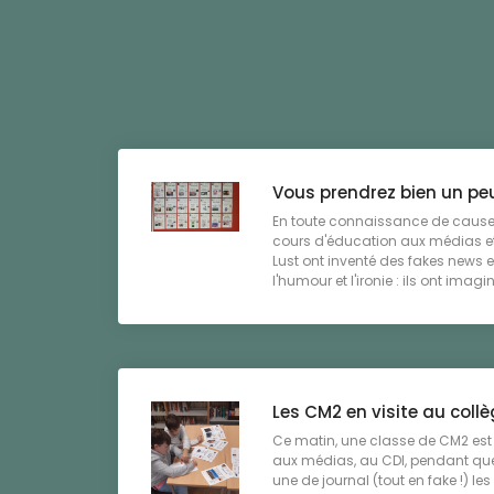
Vous prendrez bien un pe
En toute connaissance de cause
cours d'éducation aux médias et
Lust ont inventé des fakes news e
l'humour et l'ironie : ils ont imagin 
Les CM2 en visite au coll
Ce matin, une classe de CM2 est
aux médias, au CDI, pendant que 
une de journal (tout en fake !) les