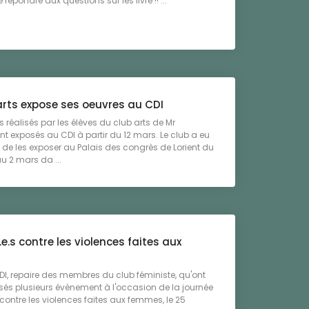
de répondre aux questions sur les livre !! ...
arts expose ses oeuvres au CDI
s réalisés par les élèves du club arts de Mr
t exposés au CDI à partir du 12 mars. Le club a eu
 de les exposer au Palais des congrès de Lorient du
au 2 mars da ...
.e.s contre les violences faites aux
s
DI, repaire des membres du club féministe, qu'ont
sés plusieurs évènement à l'occasion de la journée
ontre les violences faites aux femmes, le 25