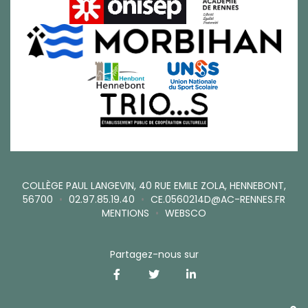
COLLÈGE PAUL LANGEVIN, 40 RUE EMILE ZOLA, HENNEBONT,
56700
•
02.97.85.19.40
•
CE.0560214D@AC-RENNES.FR
MENTIONS
•
WEBSCO
Partagez-nous sur