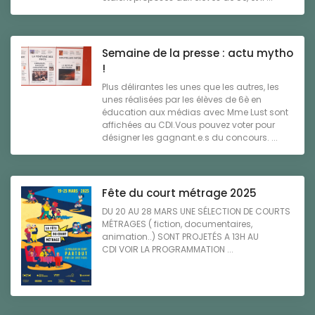
Semaine de la presse : actu mytho
!
Plus délirantes les unes que les autres, les
unes réalisées par les élèves de 6è en
éducation aux médias avec Mme Lust sont
affichées au CDI.Vous pouvez voter pour
désigner les gagnant.e.s du concours. ...
Fête du court métrage 2025
DU 20 AU 28 MARS UNE SÉLECTION DE COURTS
MÉTRAGES ( fiction, documentaires,
animation..) SONT PROJETÉS A 13H AU
CDI VOIR LA PROGRAMMATION ...