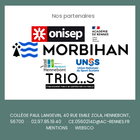
Nos partenaires
COLLÈGE PAUL LANGEVIN, 40 RUE EMILE ZOLA, HENNEBONT,
56700
•
02.97.85.19.40
•
CE.0560214D@AC-RENNES.FR
MENTIONS
•
WEBSCO