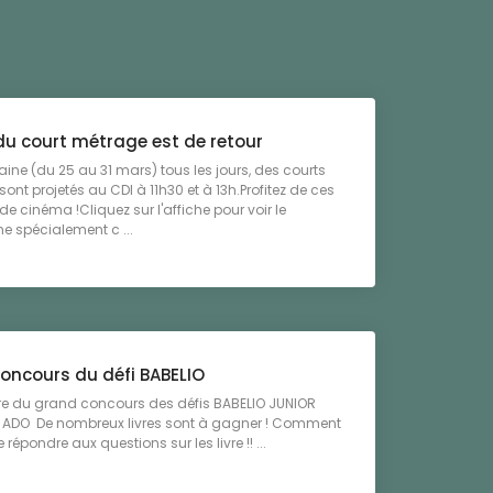
du court métrage est de retour
ine (du 25 au 31 mars) tous les jours, des courts
ont projetés au CDI à 11h30 et à 13h.Profitez de ces
 cinéma !Cliquez sur l'affiche pour voir le
 spécialement c ...
oncours du défi BABELIO
ure du grand concours des défis BABELIO JUNIOR
O ADO De nombreux livres sont à gagner ! Comment
de répondre aux questions sur les livre !! ...