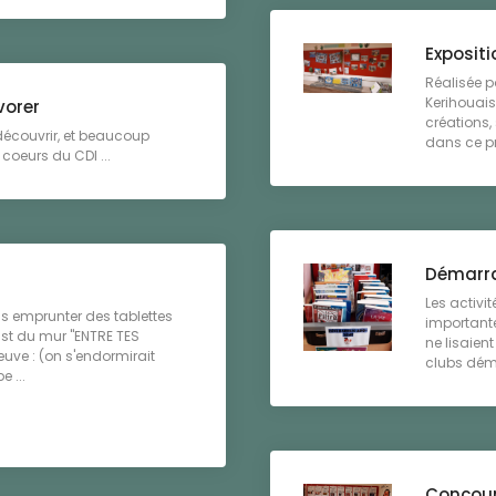
Exposit
Réalisée p
Kerihouais
vorer
créations,
 découvrir, et beaucoup
dans ce pro
coeurs du CDI ...
Démarra
Les activit
 emprunter des tablettes
importante
ast du mur "ENTRE TES
ne lisaien
euve : (on s'endormirait
clubs déma
 ...
Concour