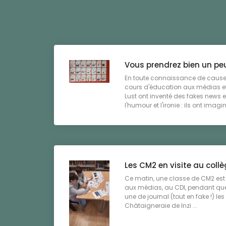
Vous prendrez bien un pe
En toute connaissance de cause
cours d'éducation aux médias et
Lust ont inventé des fakes news e
l'humour et l'ironie : ils ont imagin 
Les CM2 en visite au coll
Ce matin, une classe de CM2 est
aux médias, au CDI, pendant que 
une de journal (tout en fake !) les
Châtaigneraie de Inzi ...