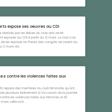
arts expose ses oeuvres au CDI
s réalisés par les élèves du club arts de Mr
t exposés au CDI à partir du 12 mars. Le club a eu
 de les exposer au Palais des congrès de Lorient du
au 2 mars da ...
.e.s contre les violences faites aux
s
DI, repaire des membres du club féministe, qu'ont
sés plusieurs évènement à l'occasion de la journée
ontre les violences faites aux femmes, le 25
mais cette acti ...