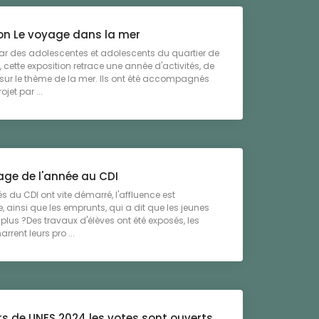
ion Le voyage dans la mer
ar des adolescentes et adolescents du quartier de
, cette exposition retrace une année d'activités, de
 sur le thème de la mer. Ils ont été accompagnés
jet par ...
ge de l'année au CDI
és du CDI ont vite démarré, l'affluence est
, ainsi que les emprunts, qui a dit que les jeunes
t plus ?Des travaux d'élèves ont été exposés, les
rrent leurs pro ...
s de UNES 2024 les votes sont ouverts