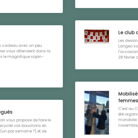
Le club 
Les dessin
 un cadeau avec un peu
Langeo son
nres vous attendent dans la
l'occasion
ous le magnifique sapin-
28 février 
Mobilisé
femme
C'est au C
égués
été organi
mondiale c
lan vous propose de faire le
novembre, 
 recycler vos bouchons en
 (un par semaine ?) et de