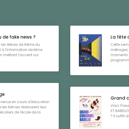
u de fake news ?
La fête 
 les élèves de 6ème du
Cette sema
 à l'information de Mme
métrages s
n mettant l'accent sur
moments de
...
programme
ège
Grand c
 venue en cours d'éducation
Voici l'he
les 6èmes réalisaient leur
ET BABELI
 écoliers de l'école de la
? Il suffit 