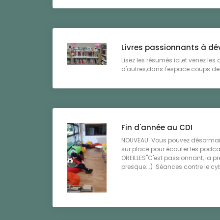
Livres passionnants à dé
Lisez les résumés ici,et venez les
d'autres,dans l'espace coups de 
Fin d'année au CDI
NOUVEAU Vous pouvez désormais
sur place pour écouter les podc
OREILLES"C'est passionnant, la pr
presque...) Séances contre le cybe