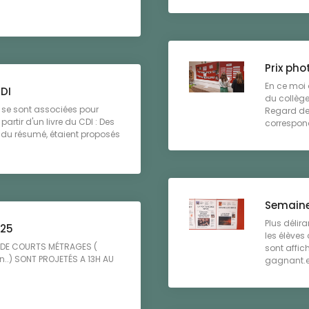
Prix pho
En ce moi 
CDI
du collège 
 se sont associées pour
Regard des
artir d'un livre du CDI : Des
correspond
du résumé, étaient proposés
Semaine
Plus délira
025
les élève
N DE COURTS MÉTRAGES (
sont affic
n..) SONT PROJETÉS A 13H AU
gagnant.e.