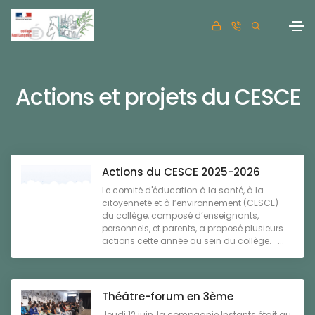
Actions et projets du CESCE
Actions du CESCE 2025-2026
Le comité d'éducation à la santé, à la
citoyenneté et à l’environnement (CESCE)
du collège, composé d’enseignants,
personnels, et parents, a proposé plusieurs
actions cette année au sein du collège. ...
Théâtre-forum en 3ème
Jeudi 12 juin, la compagnie Instants était au