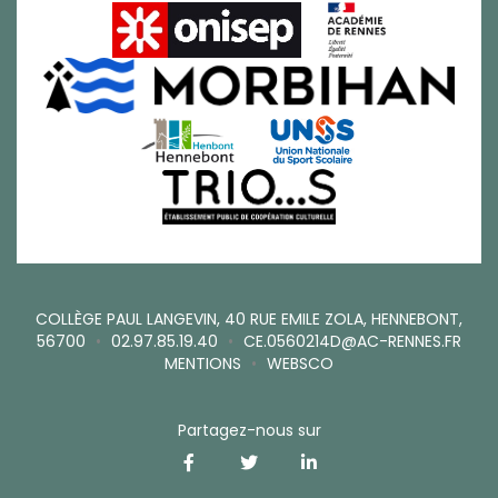
COLLÈGE PAUL LANGEVIN, 40 RUE EMILE ZOLA, HENNEBONT,
56700
•
02.97.85.19.40
•
CE.0560214D@AC-RENNES.FR
MENTIONS
•
WEBSCO
Partagez-nous sur