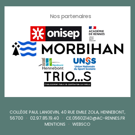
Nos partenaires
COLLÈGE PAUL LANGEVIN, 40 RUE EMILE ZOLA, HENNEBONT,
56700
•
02.97.85.19.40
•
CE.0560214D@AC-RENNES.FR
MENTIONS
•
WEBSCO