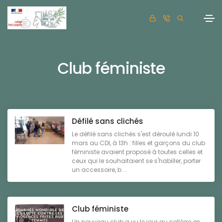
Club féministe
Défilé sans clichés
Le défilé sans clichés s'est déroulé lundi 10
mars au CDI, à 13h : filles et garçons du club
féministe avaient proposé à toutes celles et
ceux qui le souhaitaient se s'habiller, porter
un accessoire, b ...
Club féministe
Un nouveau club a vu le jour au collège en