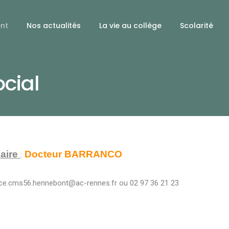
ent
Nos actualités
La vie au collège
Scolarité
cial
aire
Docteur
BARRANCO
:
ce.cms56.hennebont@ac-rennes.fr
ou 02 97 36 21 23