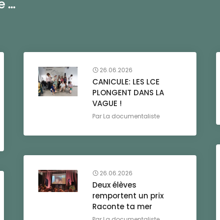
...
26.06.2026
CANICULE: LES LCE
PLONGENT DANS LA
VAGUE !
Par
La documentaliste
26.06.2026
Deux élèves
remportent un prix
Raconte ta mer
Par
La documentaliste