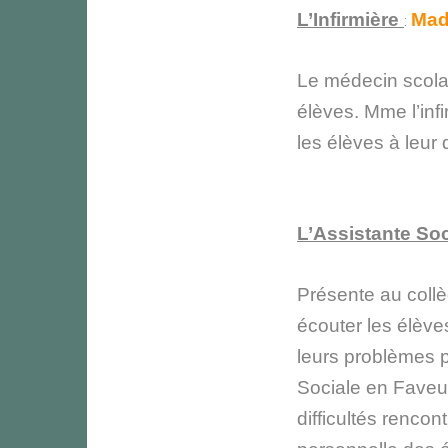
L’Infirmière
Ma
:
Le médecin scolair
élèves. Mme l’inf
les élèves à leur
L’Assistante Soc
Présente au collè
écouter les élève
leurs problèmes p
Sociale en Faveu
difficultés rencon