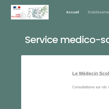
Accueil
Etablissem
Service medico-so
Le Médecin Scol
Consultations sur rdv: