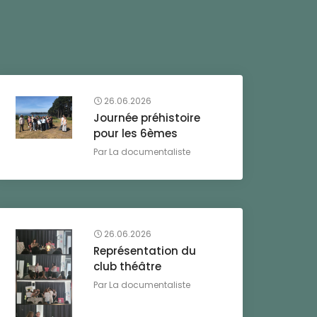
26.06.2026
Journée préhistoire
pour les 6èmes
Par
La documentaliste
26.06.2026
Représentation du
club théâtre
Par
La documentaliste