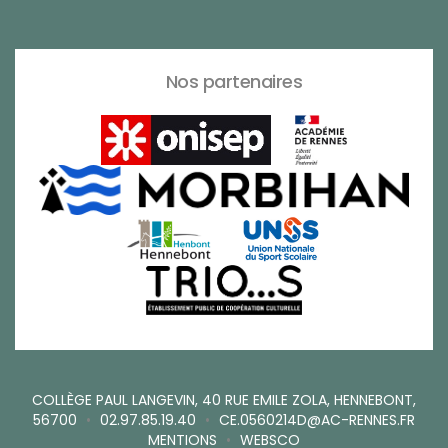
Nos partenaires
COLLÈGE PAUL LANGEVIN, 40 RUE EMILE ZOLA, HENNEBONT,
56700
•
02.97.85.19.40
•
CE.0560214D@AC-RENNES.FR
MENTIONS
•
WEBSCO