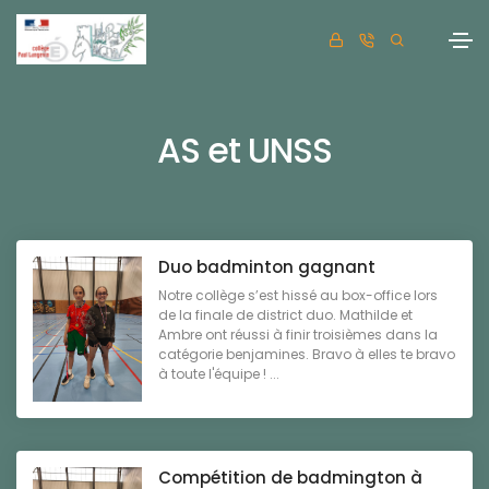
AS et UNSS
Duo badminton gagnant
Notre collège s’est hissé au box-office lors
de la finale de district duo. Mathilde et
Ambre ont réussi à finir troisièmes dans la
catégorie benjamines. Bravo à elles te bravo
à toute l'équipe ! ...
Compétition de badmington à